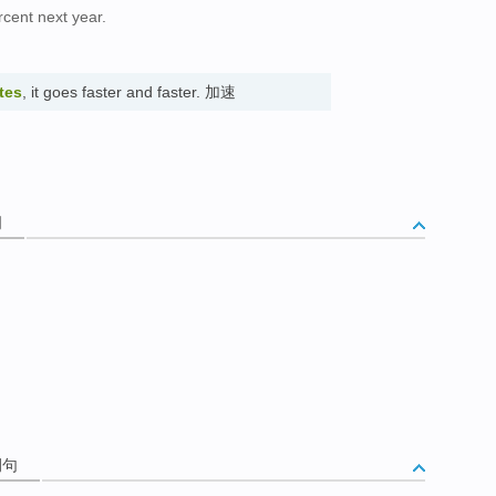
rcent next year.
tes
, it goes faster and faster. 加速
词
例句