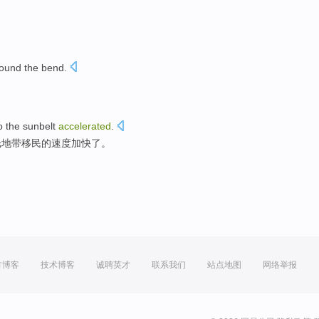
ound the bend
.
o
the sunbelt
accelerated
.
光
地带
移民
的速度加快了。
方博客
技术博客
诚聘英才
联系我们
站点地图
网络举报