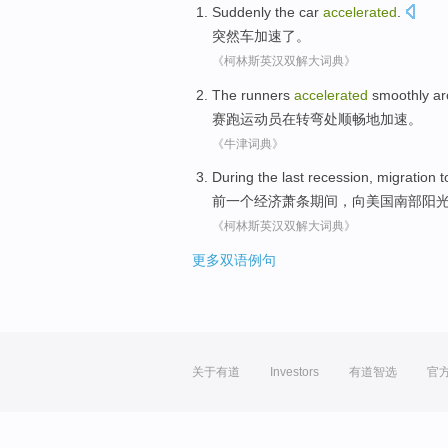
Suddenly
the
car
accelerated
.
突然
车
加速了
。
《柯林斯英汉双解大词典》
The runners
accelerated
smoothly
ar
赛跑
运动员在
转弯处
顺畅地
加速
。
《牛津词典》
During the
last
recession
,
migration
t
前一个
经济萧条期间
，
向
美国南部
阳
《柯林斯英汉双解大词典》
更多双语例句
关于有道
Investors
有道智选
官