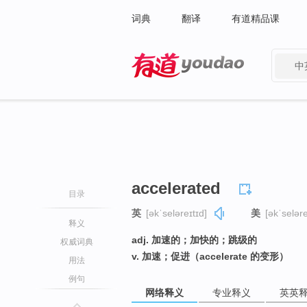
词典
翻译
有道精品课
中
有道 - 网易旗下搜索
accelerated
目录
英
[əkˈseləreɪtɪd]
美
[əkˈseləre
释义
adj. 加速的；加快的；跳级的
权威词典
v. 加速；促进（accelerate 的变形）
用法
例句
网络释义
专业释义
英英