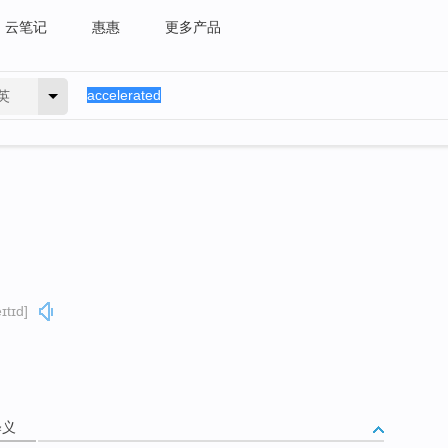
云笔记
惠惠
更多产品
英
ɪtɪd]
释义