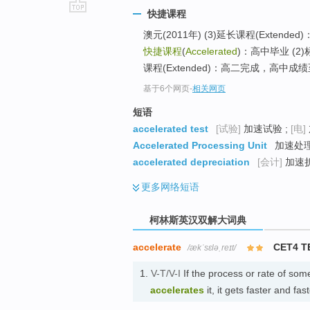
快捷课程
go
澳元(2011年) (3)延长课程(Extend
top
快捷课程
(
Accelerated
)：高中毕业 (2)
课程(Extended)：高二完成，高中成绩至
基于6个网页
-
相关网页
短语
accelerated test
[试验]
加速试验 ;
[电]
Accelerated Processing Unit
加速处理单
accelerated depreciation
[会计]
加速折
更多
网络短语
柯林斯英汉双解大词典
accelerate
CET4 T
/ækˈsɛləˌreɪt/
1.
V-T/V-I
If the process or rate of so
accelerates
it, it gets faster and 