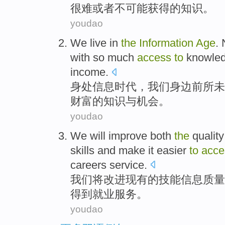
很难
或者
不
可能
获得的
知识
。
youdao
We
live in
the
Information
Age
.
with
so
much
access
to
knowle
income
.
身处
信息
时代
，
我们
身边
前所未
财富的
知识
与
机会
。
youdao
We
will
improve
both
the
quality
skills
and
make
it easier
to
acce
careers
service
.
我们
将
改进
现有
的
技能
信息
质量
得到
就业
服务
。
youdao