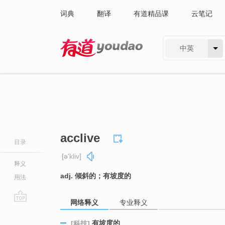
词典
翻译
有道精品课
云笔记
中英
有道 - 网易旗下搜索
acclive
目录
[ə'kliv]
释义
adj. 倾斜的；有坡度的
用法
网络释义
专业释义
go
top
有坡度的
[科技]