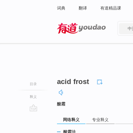
词典
翻译
有道精品课
中
有道 - 网易旗下搜索
acid frost
目录
释义
酸霜
go
网络释义
专业释义
top
酸霜法