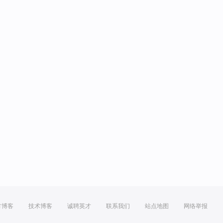
方博客
技术博客
诚聘英才
联系我们
站点地图
网络举报