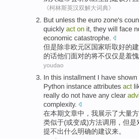
《柯林斯英汉双解大词典》
But
unless
the euro zone's
coun
quickly
act
on
it,
they
will face
n
economic
catastrophe
.
但是
除非
欧元区
国家
听取
好的
建
的话
他们
面对
的将
不仅仅
是
羞愧
youdao
In
this
installment
I
have
shown
Python
instance
attributes
act
li
really
do not
have
any
clear
adv
complexity
.
在
本期文章中
，
我
展示
了
大量
方
类似于
(
或
变成
)
方法
调用
，
但是
提
不
出
什么
明确
的
建议
来。