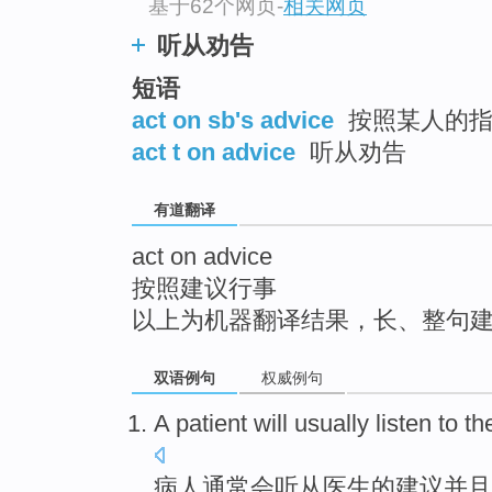
基于62个网页
-
相关网页
top
听从劝告
短语
act on sb's advice
按照某人的指
act t on advice
听从劝告
有道翻译
act on advice
按照建议行事
以上为机器翻译结果，长、整句
双语例句
权威例句
A
patient
will
usually
listen to
th
病人
通常
会
听从
医生
的
建议
并且