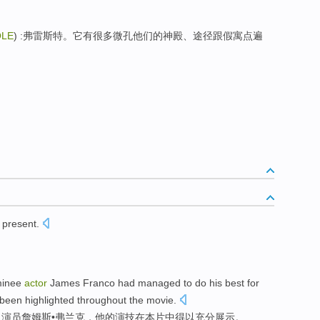
OLE
) :弗雷斯特。它有很多微孔他们的神殿、途径跟假寓点遍
 present
.
inee
actor
James
Franco had
managed to do his best
for
been highlighted throughout the
movie
.
男演员
詹姆斯
•
弗兰克
，
他
的
演技
在
本片中得以充分展示。