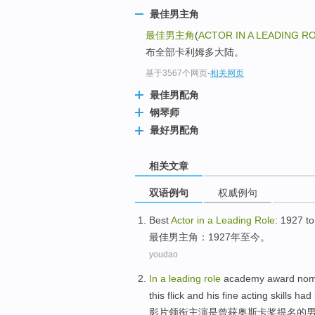
最佳男主角
最佳男主角
(
ACTOR IN A LEADING R
布全部卡利姆多大陆。
基于3567个网页
-
相关网页
最佳男配角
钢琴师
最好男配角
相关文章
双语例句
权威例句
Best
Actor
in
a
Leading
Role
: 1927
to
最佳
男
主角
：1927年
至今
。
youdao
In
a
leading
role
academy
award
nom
this flick and
his
fine
acting
skills
had
影片领衔主演是
曾
获奥斯卡
奖
提名
的