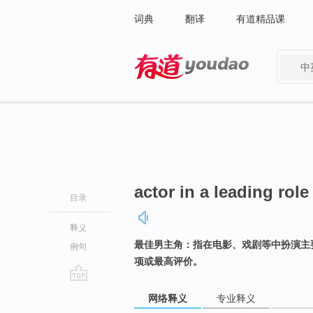
词典
翻译
有道精品课
中
有道 - 网易旗下搜索
actor in a leading role
目录
释义
最佳男主角：指在电影、戏剧等中扮演主
例句
项或最高评价。
go
网络释义
专业释义
top