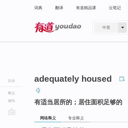
词典
翻译
有道精品课
云笔记
中英
有道 - 网易旗下搜索
adequately housed
目录
释义
有适当居所的；居住面积足够的
例句
网络释义
专业释义
go
top