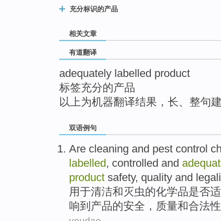
top
充分标识的产品
相关文章
有道翻译
adequately labelled product
标签充分的产品
以上为机器翻译结果，长、整句
双语例句
Are cleaning
and
pest
control
c
labelled
,
controlled
and
adequat
product
safety
,
quality
and
legal
用于
清洁
和
灭虫
的
化学品
是否适
响
到
产品
的
安全
，
质量
和合法性
youdao