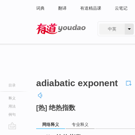
词典
翻译
有道精品课
云笔记
中英
有道 - 网易旗下搜索
adiabatic exponent
目录
释义
[热] 绝热指数
用法
例句
网络释义
专业释义
go