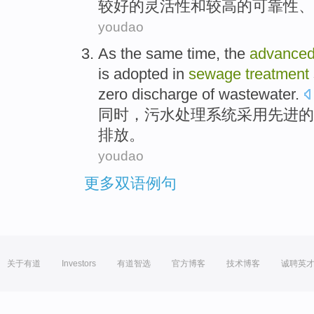
较
好的
灵活性
和较高的可靠性、
youdao
As the same time
,
the
advance
is
adopted in
sewage
treatment
zero
discharge
of
wastewater
.
同时
，
污水
处理
系统
采用
先进
的
排放
。
youdao
更多双语例句
关于有道
Investors
有道智选
官方博客
技术博客
诚聘英