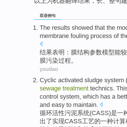
以上为机器翻译结果，长、整句
双语例句
The results
showed that
the
mod
membrane
fouling
process
of th
结果
表明
：
膜
结构参数
模型
能
较
膜
污染
过程
。
youdao
Cyclic
activated
sludge
system
sewage
treatment
technics
.
Thi
control
system,
which
has
a
bet
and easy to maintain.
循环
活性
污泥
系统
(
CASS
)
是
一
出
了实现CASS工艺的
一
种
计算