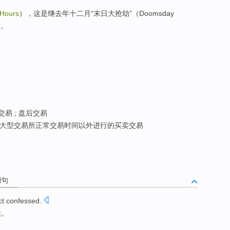
 Hours
），这是继去年十二月“末日大抢劫”（Doomsday
新。
交易 ; 盘后交易
主要大型交易所正常交易时间以外进行的买卖交易
例句
ct
confessed
.
供
。