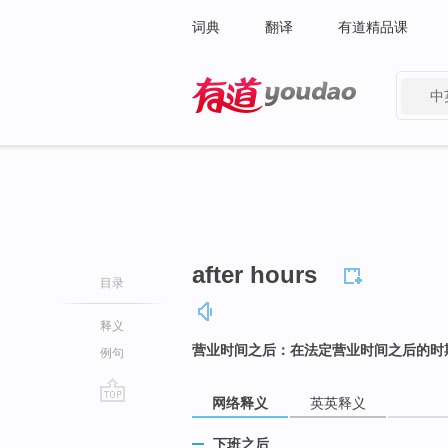
词典
翻译
有道精品课
中
有道 - 网易旗下搜索
after hours
目录
释义
营业时间之后：在法定营业时间之后的时
例句
网络释义
英英释义
go
top
下班之后