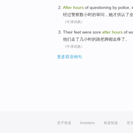
After
hours
of
questioning by
police
,
经过
警察
数小时
的
审问
，
她
才
供认
了
《牛津词典》
Their
feet
were
sore
after
hours
of
wa
他们
走了
几
小时
的
路
把脚
都
走
疼了
。
《牛津词典》
更多双语例句
关于有道
Investors
有道智选
官