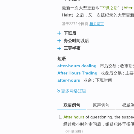
最新一次大型更新即“
下班之后
”（
After
Heist）之后，又一次破纪录的大型更
基于2272个网页
-
相关网页
下班后
办公时间以后
三更半夜
短语
after-hours dealing
市后交易 ; 收市后
After Hours Trading
收盘后交易 ; 
after-hours
业余 ; 下班时间
更多
网络短语
双语例句
原声例句
权威
After
hours
of
questioning
,
the suspe
经过
数小时
的
审问后
，
嫌疑犯
终于招
《牛津词典》