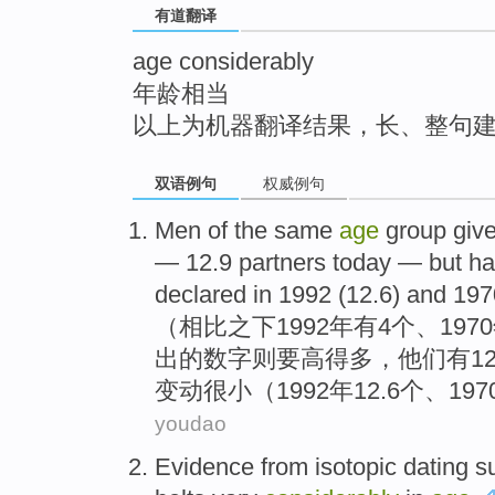
有道翻译
top
age considerably
年龄相当
以上为机器翻译结果，长、整句
双语例句
权威例句
Men
of the
same
age
group
giv
— 12.9 partners today —
but
ha
declared in 1992 (12.6)
and
1970
（相比之下1992年
有
4个、197
出
的
数字
则要
高
得多，他们有12
变动
很小
（1992年12.6个、19
youdao
Evidence
from
isotopic dating
s