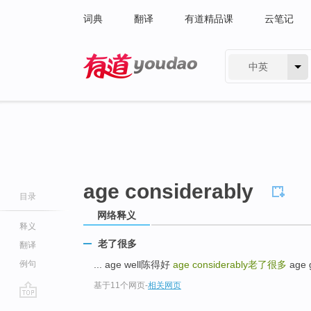
词典
翻译
有道精品课
云笔记
中英
有道 - 网易旗下搜索
age considerably
目录
网络释义
释义
老了很多
翻译
例句
... age well陈得好
age considerably
老了很多
age 
基于11个网页
-
相关网页
go