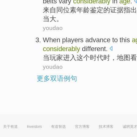
belts
vary
considerably
in
age
.
来自
同位素
年龄鉴定的
证据
指出
当大
。
youdao
When
players advance
to
this
a
considerably
different.
当
玩家
进入
这个
时代
时，
地图
看
youdao
更多双语例句
关于有道
Investors
有道智选
官方博客
技术博客
诚聘英