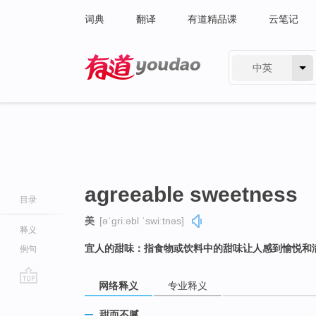
词典
翻译
有道精品课
云笔记
中英
有道 - 网易旗下搜索
agreeable sweetness
目录
美
[əˈɡriːəbl ˈswiːtnəs]
释义
宜人的甜味：指食物或饮料中的甜味让人感到愉悦和
例句
网络释义
专业释义
go
top
甜而不腻