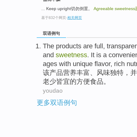
... Keep upright切勿倒置。
Agreeable sweetness
基于832个网页
-
相关网页
双语例句
The
products
are full, transpare
and
sweetness
. It
is
a
convenie
ages
with
unique
flavor
,
rich
nut
该
产品
营养
丰富
、
风味
独特
，
并
老少皆宜
的
方便
食品
。
youdao
更多双语例句