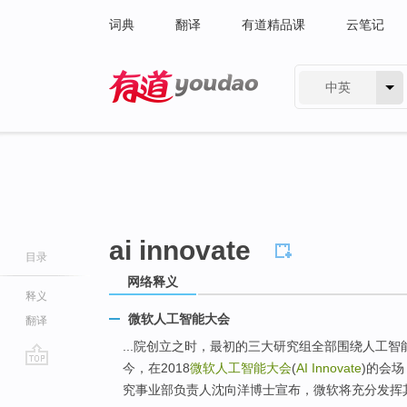
词典
翻译
有道精品课
云笔记
中英
有道 - 网易旗下搜索
ai innovate
目录
网络释义
释义
微软人工智能大会
翻译
...院创立之时，最初的三大研究组全部围绕人工
今，在2018
微软人工智能大会
(
AI Innovate
)的会
go
究事业部负责人沈向洋博士宣布，微软将充分发挥其
top