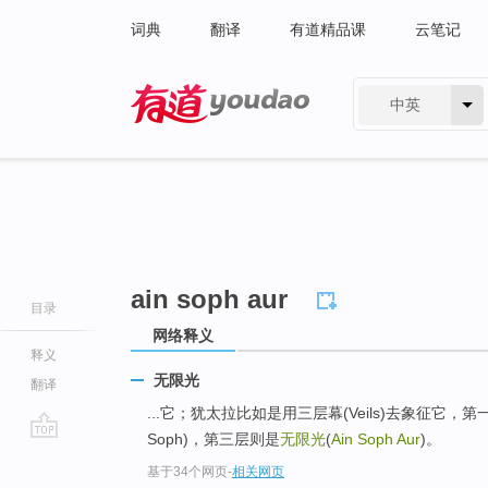
词典
翻译
有道精品课
云笔记
中英
有道 - 网易旗下搜索
ain soph aur
目录
网络释义
释义
无限光
翻译
...它；犹太拉比如是用三层幕(Veils)去象征它，第
Soph)，第三层则是
无限光
(
Ain Soph Aur
)。
go
基于34个网页
-
相关网页
top