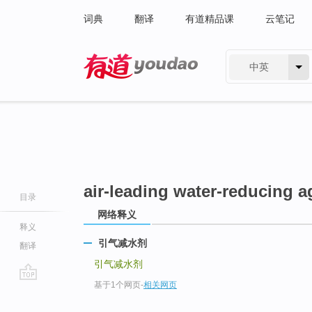
词典
翻译
有道精品课
云笔记
中英
有道 - 网易旗下搜索
air-leading water-reducing a
目录
网络释义
释义
引气减水剂
翻译
引气减水剂
基于1个网页
-
相关网页
go
top