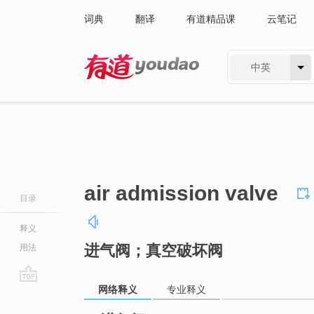
词典
翻译
有道精品课
云笔记
中英
有道 - 网易旗下搜索
air admission valve
目录
释义
进气阀；真空破坏阀
用法
网络释义
专业释义
go
top