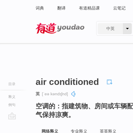
词典
翻译
有道精品课
云笔记
中英
有道 - 网易旗下搜索
air conditioned
目录
英
[ˈeə kəndɪʃnd]
释义
空调的：指建筑物、房间或车辆
例句
气保持凉爽。
go
top
网络释义
专业释义
英英释义