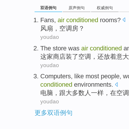
双语例句
原声例句
权威例句
Fans
,
air
conditioned
rooms
?
风扇
，
空调
房
？
youdao
The store
was
air
conditioned
a
这家
商店装了
空调
，
还放着
意大
youdao
Computers
,
like
most
people
,
w
conditioned
environments
.
电脑
，
跟
大多数
人
一样，
在
空调
youdao
更多双语例句