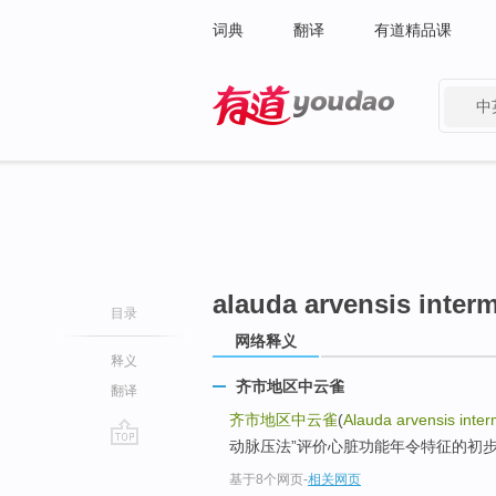
词典
翻译
有道精品课
中
有道 - 网易旗下搜索
alauda arvensis inter
目录
网络释义
释义
齐市地区中云雀
翻译
齐市地区中云雀
(
Alauda arvensis inte
动脉压法”评价心脏功能年令特征的初
go
基于8个网页
-
相关网页
top