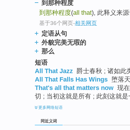
到那种程度
top
到那种程度
(
all that
), 此释义来
基于36个网页
-
相关网页
定语从句
外貌完美无瑕的
那么
短语
All That Jazz
爵士春秋 ; 诸如此类
All That Falls Has Wings
堕落天
That's all that matters now
现在
切 ; 当初这就是所有 ; 此刻这就
更多
网络短语
同近义词