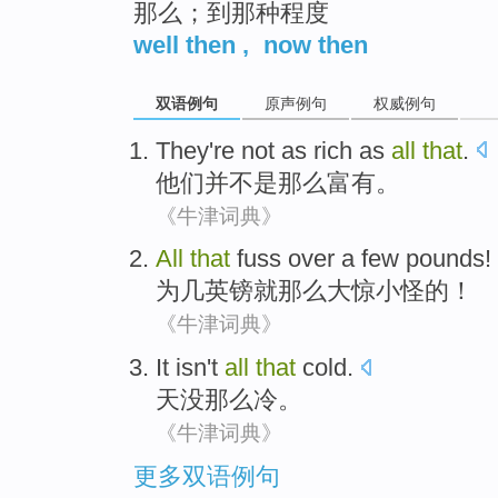
那么；到那种程度
well then
,
now then
双语例句
原声例句
权威例句
They
're not
as
rich
as
all
that
.
他们
并
不是
那么
富有
。
《牛津词典》
All
that
fuss
over
a few
pounds
!
为
几
英镑就
那么
大惊小怪的！
《牛津词典》
It
isn't
all
that
cold
.
天
没
那么
冷
。
《牛津词典》
更多双语例句