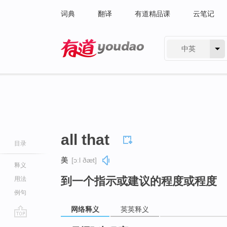
词典
翻译
有道精品课
云笔记
中英
有道 - 网易旗下搜索
all that
目录
美
[ɔːl ðæt]
释义
到一个指示或建议的程度或程度
用法
例句
网络释义
英英释义
go