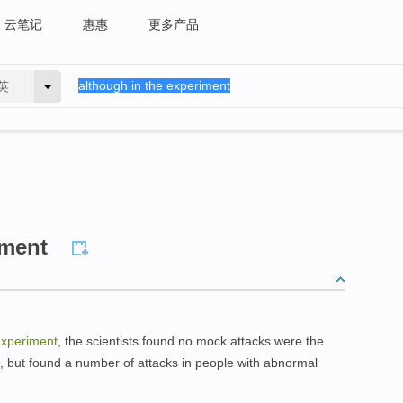
云笔记
惠惠
更多产品
英
iment
experiment
, the scientists found no mock attacks were the
e, but found a number of attacks in people with abnormal