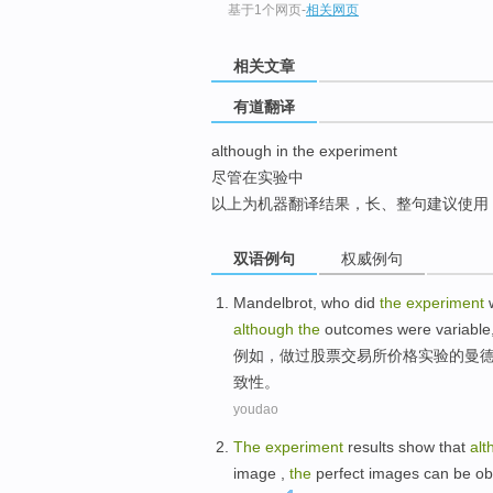
基于1个网页
-
相关网页
top
相关文章
有道翻译
although in the experiment
尽管在实验中
以上为机器翻译结果，长、整句建议使用
双语例句
权威例句
Mandelbrot
, who
did
the
experiment
although
the
outcomes
were
variable
例如
，
做过
股票
交易所
价格
实验
的
曼
致性
。
youdao
The
experiment
results
show that
alt
image
,
the
perfect
images
can be
ob