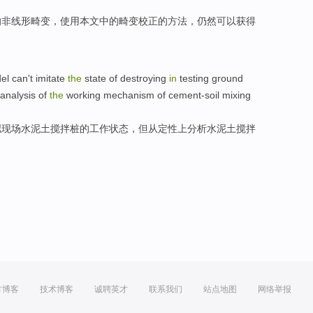
的
非线形
畸变
，
使用
本文
中的
畸变校正
的
方法
，仍然
可以
获得
el
can't
imitate
the
state
of
destroying
in
testing
ground
analysis
of
the
working
mechanism
of
cement-soil
mixing
拟
现场水
泥土
搅拌
桩
的
工作
状态
，
但
从
定性上
分析
水
泥土
搅拌
方博客
技术博客
诚聘英才
联系我们
站点地图
网络举报