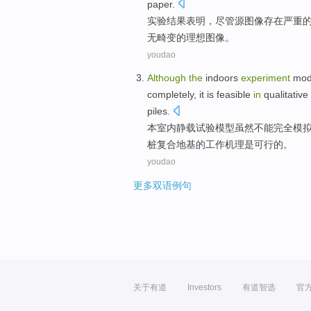
paper
.
实验
结果
表明
，
尽管
源
图像
存在
严重
无畸变的
理想
图像
。
youdao
Although
the
indoors
experiment
mod
completely
,
it
is
feasible
in
qualitative
piles
.
本
室内
静载
试验
模型
虽然
不能
完全
模
桩复合地基的工作
机理
是
可行
的。
youdao
更多双语例句
关于有道
Investors
有道智选
官