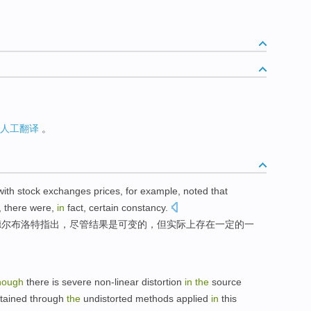
人工翻译
。
with
stock
exchanges
prices
, for
example
,
noted
that
,
there were
,
in
fact
,
certain
constancy
.
德
尔布洛特
指出
，
尽管
结果
是
可变
的，但
实际上
存在
一定
的
一
hough
there is
severe
non-linear
distortion
in
the
source
tained
through
the
undistorted
methods
applied
in
this