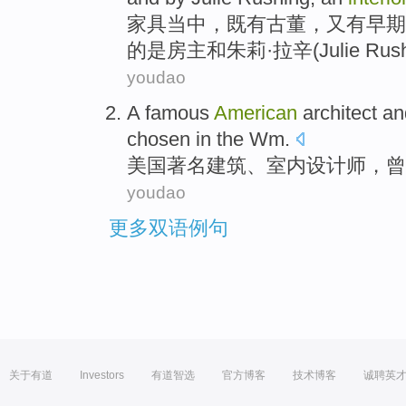
家具
当中，
既有
古董
，又有
早期
的
是
房主
和
朱莉
·拉辛(Julie Ru
youdao
A
famous
American
architect
an
chosen
in the
Wm
.
美国
著名
建筑
、
室内
设计师
，
曾
youdao
更多双语例句
关于有道
Investors
有道智选
官方博客
技术博客
诚聘英