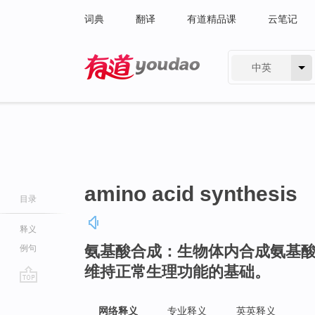
词典
翻译
有道精品课
云笔记
中英
有道 - 网易旗下搜索
amino acid synthesis
目录
释义
氨基酸合成：生物体内合成氨基
例句
维持正常生理功能的基础。
go
top
网络释义
专业释义
英英释义