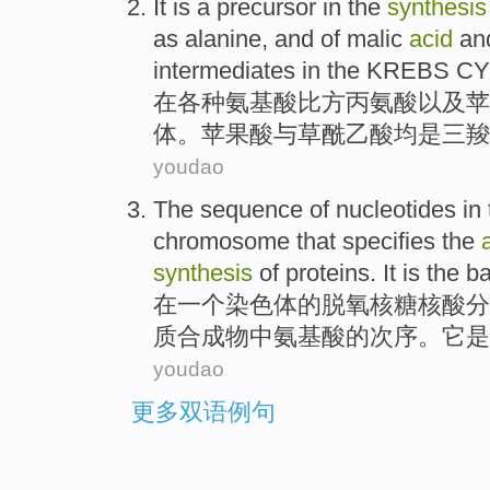
It
is
a
precursor
in
the
synthesis
as alanine
,
and
of
malic
acid
an
intermediates
in
the
KREBS
CY
在
各种
氨基酸
比方
丙
氨酸以及
苹
体
。苹果
酸
与
草酰乙酸
均
是
三羧
youdao
The
sequence
of nucleotides
in
chromosome
that
specifies the
synthesis
of
proteins
.
It
is
the
ba
在
一个
染色体
的
脱氧核糖核酸
分
质
合成物
中
氨基酸
的
次序。
它
是
youdao
更多双语例句