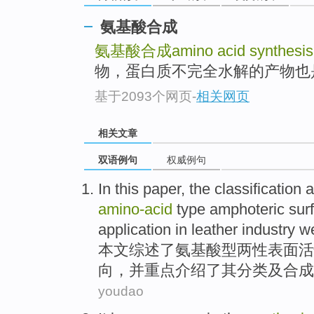
氨基酸合成
氨基酸合成amino acid synthesis
物，蛋白质不完全水解的产物也
基于2093个网页
-
相关网页
相关文章
双语例句
权威例句
In this paper
,
the
classification
a
amino-
acid
type
amphoteric
sur
application
in
leather industry
w
本文
综述
了
氨基酸
型
两性
表面活
向，
并
重点
介绍了
其
分类
及
合成
youdao