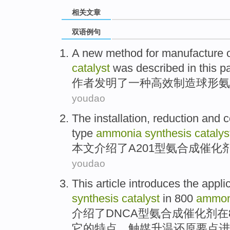
相关文章
双语例句
A
new
method
for
manufacture
catalyst
was
described in this p
作者发明了
一种
高效制造
球形
氨
youdao
The
installation,
reduction
and c
type
ammonia
synthesis
catalys
本文介绍
了
A201
型
氨
合成
催化
youdao
This article
introduces
the
appli
synthesis
catalyst
in
800
ammo
介绍
了
DNCA
型
氨
合成
催化剂
在
它的特点、触媒升温还原要点进