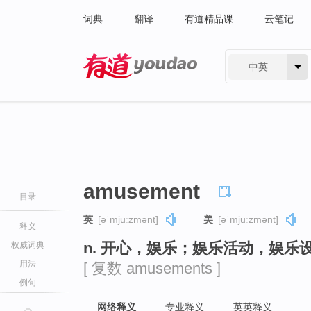
词典
翻译
有道精品课
云笔记
中英
有道 - 网易旗下搜索
amusement
目录
英
[əˈmjuːzmənt]
美
[əˈmjuːzmənt]
释义
n. 开心，娱乐；娱乐活动，娱乐
权威词典
用法
[ 复数 amusements ]
例句
网络释义
专业释义
英英释义