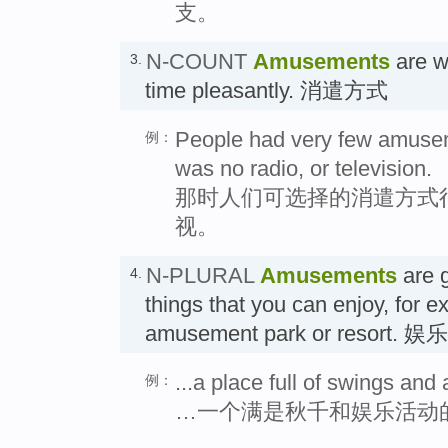
支。
N-COUNT
Amusements
are w
3.
time pleasantly. 消遣方式
People had very few amusem
例：
was no radio, or television.
那时人们可选择的消遣方式
视。
N-PLURAL
Amusements
are g
4.
things that you can enjoy, for e
amusement park or resort. 
...a place full of swings an
例：
…一个满是秋千和娱乐活动