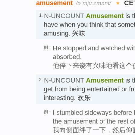
amusement
CE
/əˈmjuːzmənt/
N-UNCOUNT
Amusement
is t
1.
have when you think that somet
amusing. 兴味
He stopped and watched wit
例：
absorbed.
他停下来饶有兴味地看这个
N-UNCOUNT
Amusement
is 
2.
get from being entertained or 
interesting. 欢乐
I stumbled sideways before 
例：
the amusement of the rest of
我向侧面绊了一下，然后仰