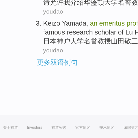
请允许
我
介绍
华盛顿
大学
名誉
教
youdao
Keizo
Yamada
,
an
emeritus
pro
famous
research
scholar
of
Lu 
日本
神户
大学
名誉
教授
山田敬
三
youdao
更多双语例句
关于有道
Investors
有道智选
官方博客
技术博客
诚聘英