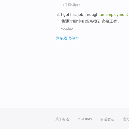
《牛津词典》
I
got
this job
through
an
employment
我
通过
职业介绍所
找到
这份
工作。
youdao
更多双语例句
关于有道
Investors
有道智选
官