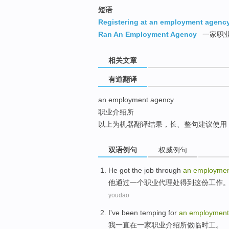
top
短语
Registering at an employment agenc
Ran An Employment Agency
一家职
相关文章
有道翻译
an employment agency
职业介绍所
以上为机器翻译结果，长、整句建议使用
双语例句
权威例句
He
got
the job
through
an
employme
他
通过
一个
职业
代理处
得到
这份
工作
youdao
I
've been
temping
for
an
employmen
我
一直
在
一家职业介绍所做临时工
。