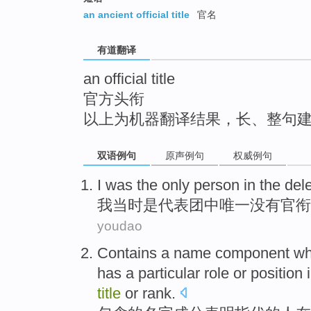
top
an ancient official title
官名
有道翻译
an official title
官方头衔
以上为机器翻译结果，长、整句
双语例句
原声例句
权威例句
I
was
the only
person
in
the del
我
当时是
代表团
中
唯一
没有官衔
youdao
Contains
a
name
component
wh
has a
particular
role
or
position
title
or
rank
.