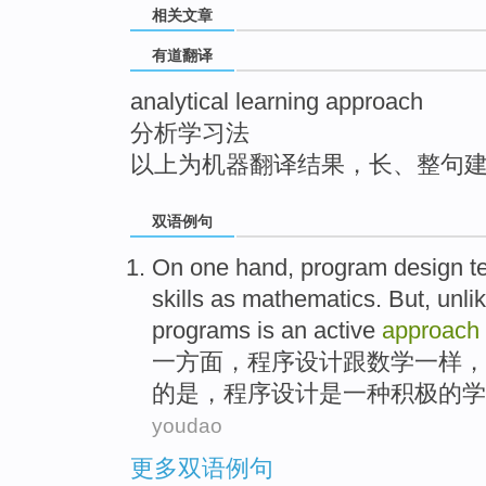
相关文章
top
有道翻译
analytical learning approach
分析学习法
以上为机器翻译结果，长、整句
双语例句
On one hand
,
program
design
t
skills
as
mathematics
. But,
unli
programs
is
an
active
approach
一方面
，
程序
设计
跟
数学
一样
，
的
是
，
程序
设计是
一种
积极
的
学
youdao
更多双语例句