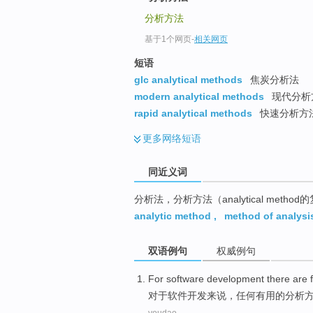
top
分析方法
基于1个网页
-
相关网页
短语
glc analytical methods
焦炭分析法
modern analytical methods
现代分析
rapid analytical methods
快速分析方
更多
网络短语
同近义词
分析法，分析方法（analytical metho
analytic method
,
method of analysi
双语例句
权威例句
For
software
development
there
are
对于
软件
开发
来说，
任何
有用
的
分析