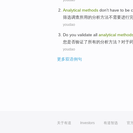
youdao
Analytical
methods
don't
have to
be
c
筛选
调查所用
的
分析
方法
不
需要
进行
youdao
Do
you
validate
all
analytical
method
您
是否验证了
所有
的
分析
方法
？
对于
youdao
更多双语例句
关于有道
Investors
有道智选
官