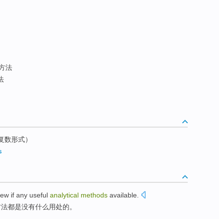
方法
法
d的复数形式）
s
few
if
any
useful
analytical
methods
available.
方法
都是
没有什么
用处的。