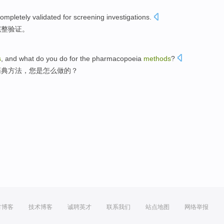
ompletely
validated
for
screening
investigations
.
完整
验证
。
s
, and
what do
you
do
for
the
pharmacopoeia
methods
?
药典
方法，您是
怎么
做
的？
方博客
技术博客
诚聘英才
联系我们
站点地图
网络举报