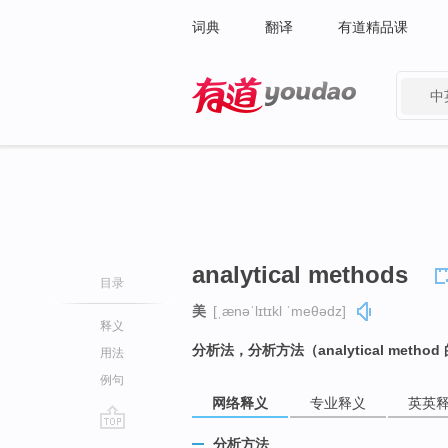
词典
翻译
有道精品课
中
有道 - 网易旗下搜索
analytical methods
目录
美
[ˌænəˈlɪtɪkl ˈmeθədz]
释义
分析法，分析方法（analytical metho
用法
例句
网络释义
专业释义
英英
go
分析方法