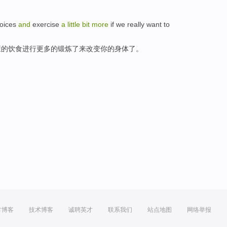
oices
and
exercise
a
little
bit
more
if
we
really
want
to
康
的
饮食
进行
更多
的
锻炼
了
来
改变
你的身体了。
方博客
技术博客
诚聘英才
联系我们
站点地图
网络举报