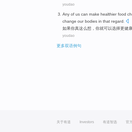
youdao
Any
of
us
can
make healthier
food
ch
change
our
bodies
in that regard.
如果
你
真这么
想
，你
就可以
选择
更
健
youdao
更多双语例句
关于有道
Investors
有道智选
官