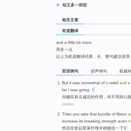
top
却又多一些些
相关文章
有道翻译
and a little bit more
再多一点
以上为机器翻译结果，长、整句建议使用
双语例句
原声例句
权威
But
it was somewhat
of
a
relief
and
far
I was going.
但
确实
有点
减压
的
作用，
你
不用
担心
youdao
Then
you
take
that
bundle of
fibers
a
increase
its
breaking
strength
even
m
然后
你
拿起
那
束
纤维
并
稍微
扭
一下
它