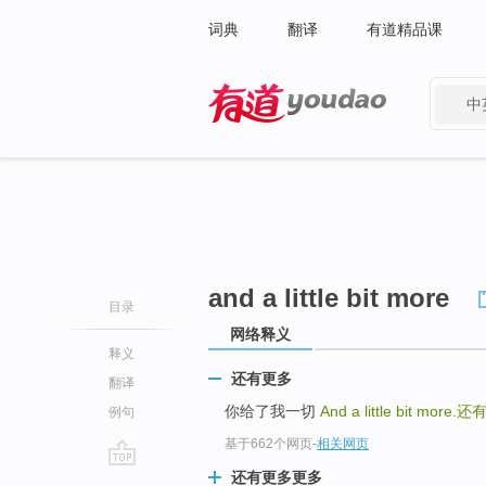
词典
翻译
有道精品课
中
有道 - 网易旗下搜索
and a little bit more
目录
网络释义
释义
还有更多
翻译
你给了我一切
And a little bit more.
还
例句
基于662个网页
-
相关网页
还有更多更多
go