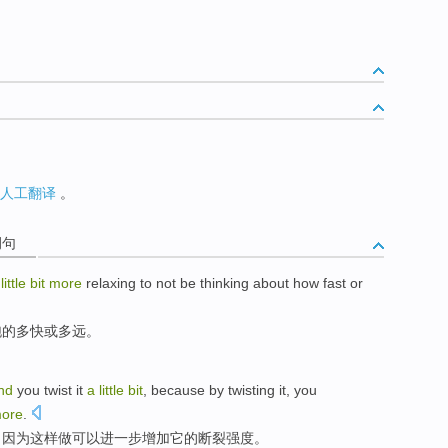
人工翻译
。
例句
a
little
bit
more
relaxing
to not be thinking
about
how
fast
or
跑的
多
快
或
多远。
nd
you
twist
it
a
little
bit
,
because
by
twisting it
, you
ore
.
，
因为
这样
做可以
进一步
增加
它
的
断裂
强度
。