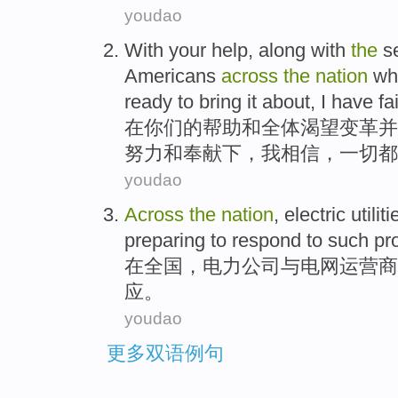
youdao
With
your
help
, along
with
the
s
Americans
across
the
nation
wh
ready
to bring it about,
I
have
fa
在
你们
的
帮助
和
全体
渴望
变革
并
努力
和
奉献
下，
我
相信
，
一切
都
youdao
Across
the
nation
,
electric utiliti
preparing to
respond
to
such
pr
在
全国
，
电力
公司
与
电网
运营商
应
。
youdao
更多双语例句