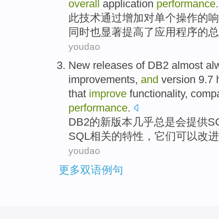
overall
application
performance
.
此
技术
通过
增加
对
单个
操作
的
响
同时也显著提高了
应用程序
的
总
youdao
New
releases
of
DB2
almost
al
improvements
,
and
version 9.7
that
improve
functionality
,
compat
performance
.
DB2
的
新
版本
几乎
总是
会
提供
S
SQL
相关的
特性
，它们可以
改进
youdao
更多双语例句