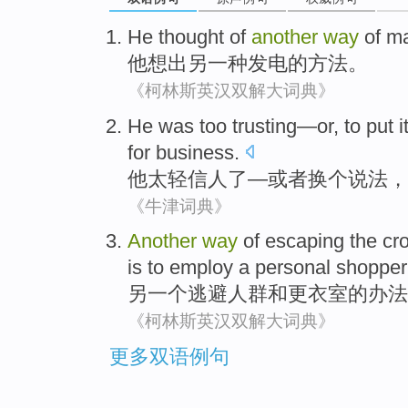
He
thought
of
another
way
of
ma
他
想出
另一种
发电
的
方法
。
《柯林斯英汉双解大词典》
He
was too
trusting
—
or
, to put i
for
business
.
他
太
轻信人了
—
或者
换个
说法
，
《牛津词典》
Another
way
of
escaping
the cr
is
to
employ
a
personal
shopper
另一个
逃避
人群
和
更衣室
的
办法
《柯林斯英汉双解大词典》
更多双语例句