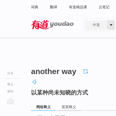
词典
翻译
有道精品课
云笔记
中英
有道 - 网易旗下搜索
another way
目录
释义
以某种尚未知晓的方式
例句
网络释义
英英释义
go
top