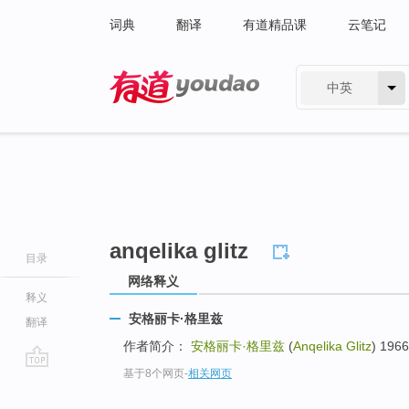
词典
翻译
有道精品课
云笔记
中英
有道 - 网易旗下搜索
anqelika glitz
目录
网络释义
释义
安格丽卡·格里兹
翻译
作者简介：
安格丽卡·格里兹
(
Anqelika Glitz
) 1
基于8个网页
-
相关网页
go
top