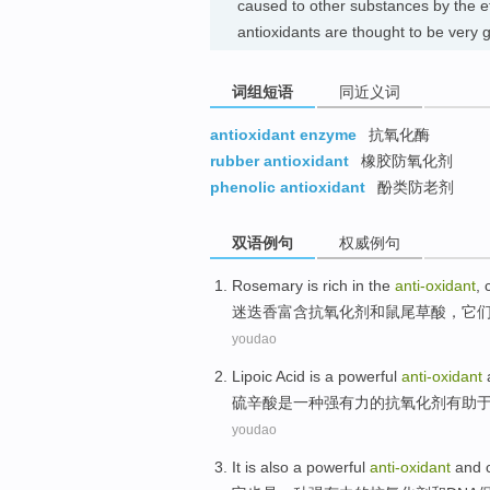
caused to other substances by the e
antioxidants are thought to be ve
词组短语
同近义词
antioxidant enzyme
抗氧化酶
rubber antioxidant
橡胶防氧化剂
phenolic antioxidant
酚类防老剂
双语例句
权威例句
Rosemary
is rich in
the
anti-oxidant
,
迷迭香
富含
抗
氧化剂和
鼠尾草
酸
，
它
youdao
Lipoic Acid
is
a
powerful
anti-oxidant
硫
辛酸
是
一种
强有力的
抗
氧化剂
有助
youdao
It
is also
a
powerful
anti-oxidant
and