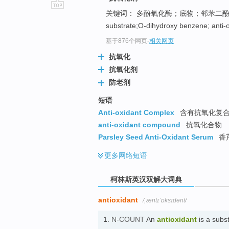
关键词： 多酚氧化酶；底物；邻苯二
go
substrate;O-dihydroxy benzene; anti-
top
基于876个网页
-
相关网页
抗氧化
抭氧化剂
防老剂
短语
Anti-oxidant Complex
含有抗氧化复合物
anti-oxidant compound
抗氧化合物
Parsley Seed Anti-Oxidant Serum
香
更多
网络短语
柯林斯英汉双解大词典
antioxidant
/ˌæntɪˈɒksɪdənt/
1.
N-COUNT
An
antioxidant
is a subs