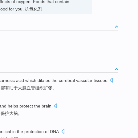
ffects of oxygen. Foods that contain
ry good for you. 抗氧化剂
carnosic
acid
which dilates
the cerebral
vascular
tissues
.
们
都有助于大脑血管组织扩张。
and
helps
protect
the brain
.
于
保护
大脑
。
critical
in the
protection
of
DNA
.