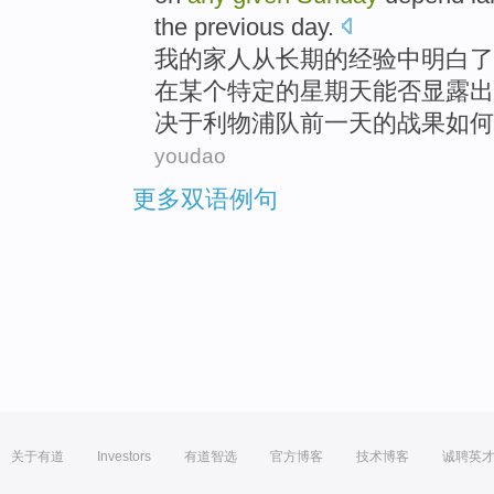
the
previous
day.
我
的
家人
从
长期
的
经验
中
明白
了
在
某个
特定的
星期天
能否显露出
决于
利物浦队
前一天的战果
如何
youdao
更多双语例句
关于有道
Investors
有道智选
官方博客
技术博客
诚聘英