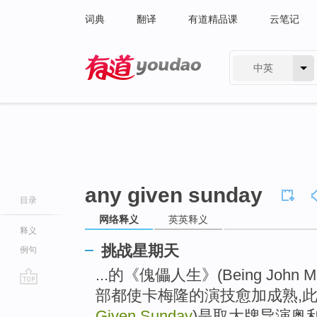
词典
翻译
有道精品课
云笔记
中英
有道 - 网易旗下搜索
any given sunday
目录
网络释义
英英释义
释义
挑战星期天
例句
...的《傀儡人生》(Being John
部都使卡梅隆的演技愈加成熟,
go
top
Given Sunday
)是取大牌导演奥