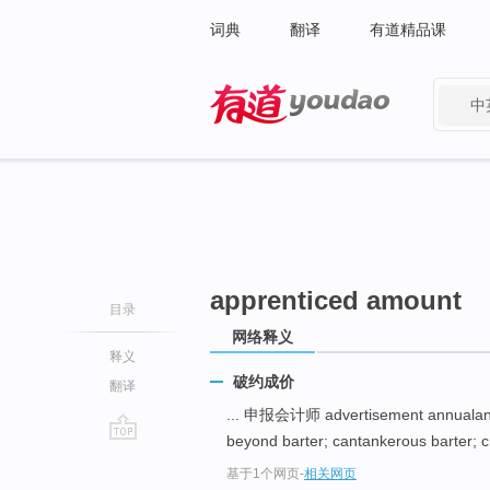
词典
翻译
有道精品课
中
有道 - 网易旗下搜索
apprenticed amount
目录
网络释义
释义
破约成价
翻译
... 申报会计师 advertisement annuala
beyond barter; cantankerous barter; cr
go
基于1个网页
-
相关网页
top