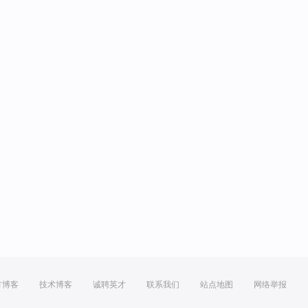
方博客
技术博客
诚聘英才
联系我们
站点地图
网络举报