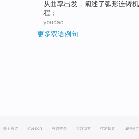
从
曲率
出发
，阐述了
弧形
连铸机
程
；
youdao
更多双语例句
关于有道
Investors
有道智选
官方博客
技术博客
诚聘英