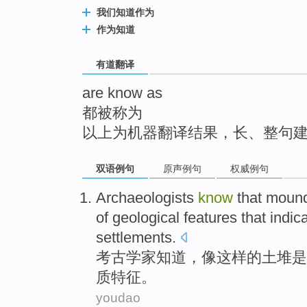
top
我们知道作为
作为知道
有道翻译
are know as
都被称为
以上为机器翻译结果，长、整句
双语例句
原声例句
权威例句
Archaeologists
know
that
moun
of
geological
features
that indic
settlements
.
考古学家
知道
，
像
这样
的
土堆
是
质
特征
。
youdao