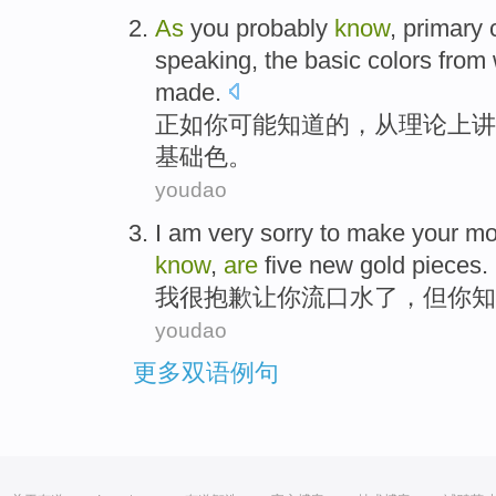
As
you
probably
know
, primary
speaking
,
the
basic
colors
from
made.
正如
你
可能
知道
的，
从理论上
讲
基础
色
。
youdao
I
am very
sorry
to make
your
mo
know
,
are
five
new
gold pieces
.
我
很
抱歉
让
你
流口水
了，
但
你
知
youdao
更多双语例句