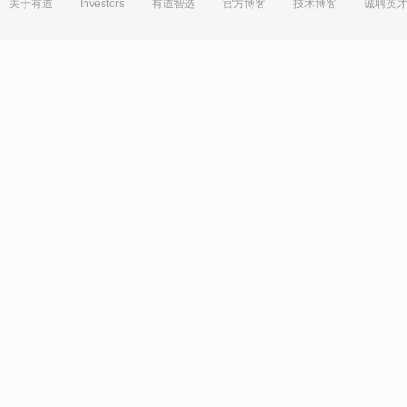
关于有道
Investors
有道智选
官方博客
技术博客
诚聘英