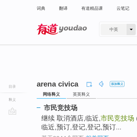
词典
翻译
有道精品课
云笔记
中英
有道 - 网易旗下搜索
arena civica
添加释义
目录
网络释义
英英释义
释义
市民竞技场
继续 取消酒店,临近,
市民竞技场
go
top
临近,预订,登记,登记,预订...