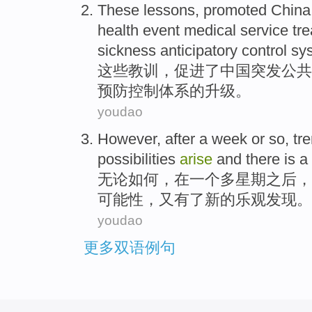
These
lessons
,
promoted
China
health
event
medical service
tr
sickness
anticipatory
control
sy
这些
教训
，
促进了
中国
突发
公共
预防
控制
体系
的
升级
。
youdao
However
,
after
a
week or
so,
tr
possibilities
arise
and
there is
a
无论如何
，
在
一
个多
星期
之后，
可能性
，又
有
了
新的
乐观发现
。
youdao
更多双语例句