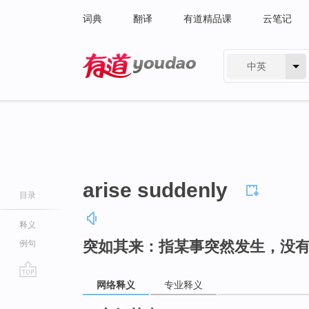
词典
翻译
有道精品课
云笔记
中英
有道 - 网易旗下搜索
arise suddenly
目录
释义
突如其来：指某事突然发生，没
例句
网络释义
专业释义
go
top