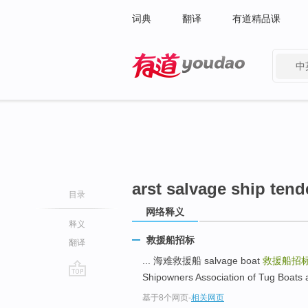
词典
翻译
有道精品课
中
有道 - 网易旗下搜索
arst salvage ship tend
目录
网络释义
释义
救援船招标
翻译
... 海难救援船 salvage boat
救援船招
Shipowners Association of Tug Boats a
go
基于8个网页
-
相关网页
top