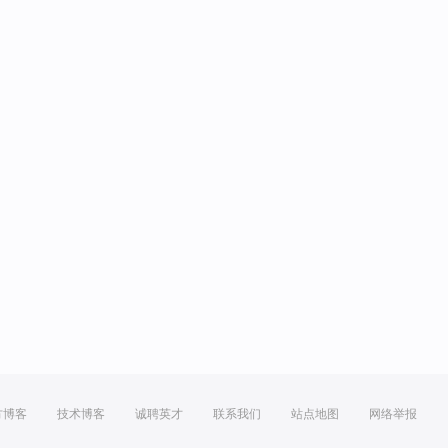
方博客
技术博客
诚聘英才
联系我们
站点地图
网络举报