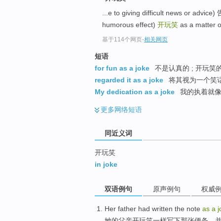
top
...e to giving difficult news
humorous effect)
开玩笑
as a matter
基于114个网页
-
相关网页
短语
for fun as a joke
不是认真的 ; 开玩笑的
regarded it as a joke
将其视为一个笑话 
My dedication as a joke
我的执着就像
更多
网络短语
同近义词
开玩笑
in joke
双语例句
原声例句
权威
Her
father
had written
the
note
as
a
j
她
的
父亲
开玩笑
一样
写下
那
张便条
，