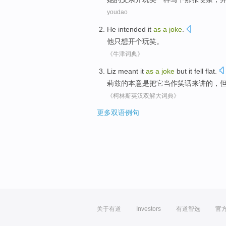
youdao
He
intended it
as
a
joke
.
他
只
想开
个
玩笑
。
《牛津词典》
Liz
meant
it
as
a
joke
but
it fell flat.
莉
兹的
本意
是把
它
当作
笑话来讲
的，
《柯林斯英汉双解大词典》
更多双语例句
关于有道
Investors
有道智选
官