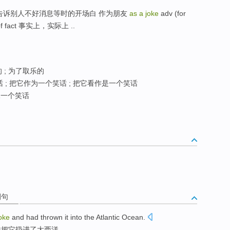
 or advice) 告诉别人不好消息等时的开场白 作为朋友
as a joke
adv (for
 of fact 事实上，实际上 ..
 ; 为了取乐的
; 把它作为一个笑话 ; 把它看作是一个笑话
一个笑话
例句
oke
and
had thrown
it
into
the
Atlantic Ocean
.
并
把
它
扔
进
了
大西洋。