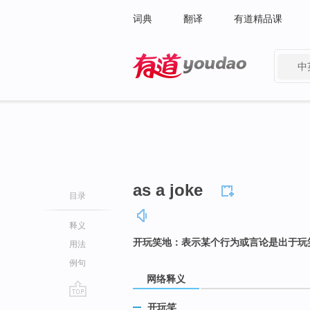
词典
翻译
有道精品课
中
有道 - 网易旗下搜索
as a joke
目录
释义
开玩笑地：表示某个行为或言论是出于玩
用法
例句
网络释义
go
开玩笑