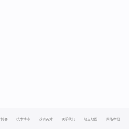
方博客
技术博客
诚聘英才
联系我们
站点地图
网络举报