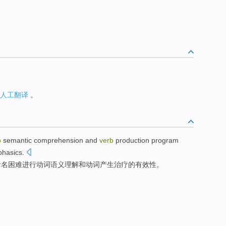
人工翻译
。
b
semantic
comprehension
and
verb
production
program
phasics
.
命名
困难
进行
动词
语义
理解
和
动词
产生
治疗的有效性。