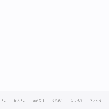
方博客
技术博客
诚聘英才
联系我们
站点地图
网络举报