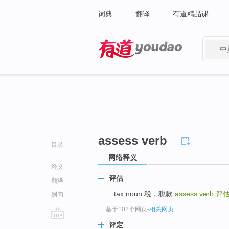
词典
翻译
有道精品课
中
有道 - 网易旗下搜索
assess verb
目录
网络释义
释义
评估
翻译
... tax noun 税，税款
assess verb
评
例句
基于102个网页
-
相关网页
评定
go