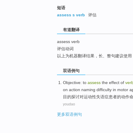
top
短语
assess s verb
评估
有道翻译
assess verb
评估动词
以上为机器翻译结果，长、整句建议使用
双语例句
Objective:
to
assess
the effect
of
ver
on
action
naming
difficulty
in motor
a
目的
探讨
对运动性
失语症
患者
的
动作
youdao
更多双语例句