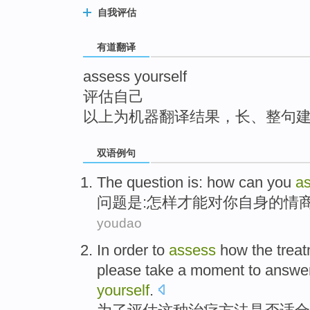
top
自我评估
有道翻译
assess yourself
评估自己
以上为机器翻译结果，长、整句
双语例句
The
question
is
:
how
can
you
a
问题
是
:
怎样
才能
对
你自身
的情
youdao
In order to
assess
how
the
trea
please
take
a moment
to answe
yourself
.