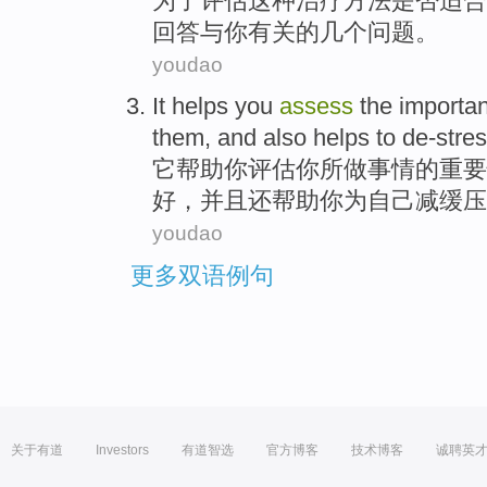
为了
评估
这种
治疗方法
是否
适合
回答
与
你有关的
几个
问题。
youdao
It
helps
you
assess
the
importa
them,
and
also
helps
to de-stre
它
帮助
你
评估
你
所做
事情
的
重要
好，
并且
还
帮助你
为
自己减缓压
youdao
更多双语例句
关于有道
Investors
有道智选
官方博客
技术博客
诚聘英