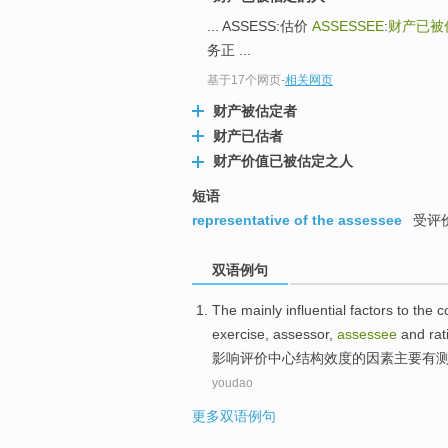
top
... ASSESS:估价
ASSESSEE
:
财产已被
务正 ...
基于17个网页
-
相关网页
财产被估定者
财产已估者
财产价值已被估定之人
短语
representative of the assessee
受评
双语例句
The
mainly influential
factors
to the
c
exercise, assessor,
assessee
and
rat
影响
评价
中心
结构
效度
的
因素
主要
有
youdao
更多双语例句