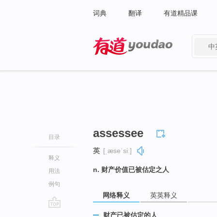
词典
翻译
有道精品课
中
有道 - 网易旗下搜索
assessee
目录
英
[ˌæseˈsiː]
释义
n. 财产价值已被估定之人
用法
例句
网络释义
英英释义
go
财产已被估定的人