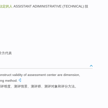
估定的人
ASSISTANT ADIMINISTRATIVE (TECHNICAL):技
价方代表
onstruct
validity
of
assessment
center
are
dimension
,
ing
method
.
测评
维度
、测评情景、测评师、测评对象
和
评分
方法。