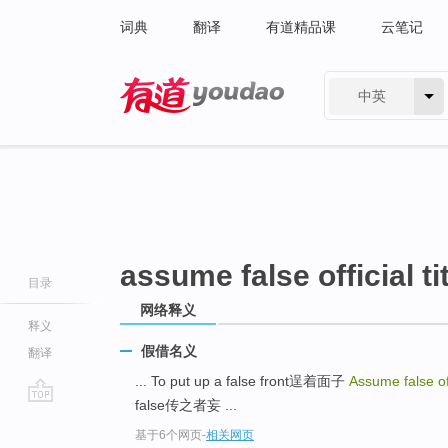
词典
翻译
有道精品课
云笔记
中英
有道 - 网易旗下搜索
assume false official ti
目录
网络释义
释义
假借名义
翻译
... To put up a false front逞着面子
Assume false offi
false传之者妄 ...
go
基于6个网页
-
相关网页
top