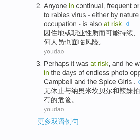
Anyone
in
continual
,
frequent
or
to
rabies
virus
- either by
nature
occupation
-
is also
at
risk
.
因
住地
或
职业
性质
而可能
持续
、
何
人员
也
面临
风险。
youdao
Perhaps
it was
at
risk
, and he 
in
the days of
endless
photo
opp
Campbell
and
the Spice Girls
.
无休止
与
纳奥米
坎贝尔
和
辣妹
拍
有的
危险
。
youdao
更多双语例句