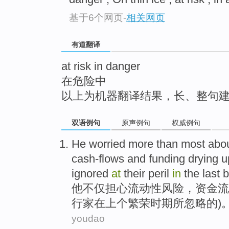
top
基于6个网页
-
相关网页
有道翻译
at risk in danger
在危险中
以上为机器翻译结果，长、整句
双语例句
原声例句
权威例句
He
worried
more than most abo
cash-flows
and
funding drying u
ignored
at
their peril
in
the
last
b
他
不仅
担心
流动性
风险
，
资金流
行家
在上个繁荣时期
所忽略
的)
youdao